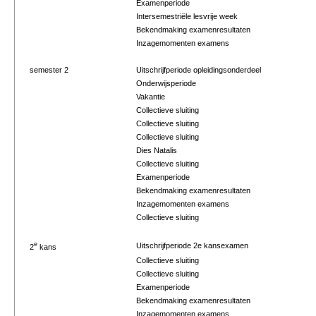
Examenperiode
Intersemestriële lesvrije week
Bekendmaking examenresultaten
Inzagemomenten examens
semester 2
Uitschrijfperiode opleidingsonderdeel
Onderwijsperiode
Vakantie
Collectieve sluiting
Collectieve sluiting
Collectieve sluiting
Dies Natalis
Collectieve sluiting
Examenperiode
Bekendmaking examenresultaten
Inzagemomenten examens
Collectieve sluiting
e
Uitschrijfperiode 2e kansexamen
2
kans
Collectieve sluiting
Collectieve sluiting
Examenperiode
Bekendmaking examenresultaten
Inzagemomenten examens