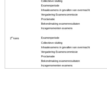
Collectieve sluiting
Examenperiode
Inhaalexamens in gevallen van overmacht
Vergadering Examencommissie
Proclamatie
Bekendmaking examenresultaten
Inzagemomenten examens
e
Examenperiode
2
kans
Collectieve sluiting
Inhaalexamens in gevallen van overmacht
Vergadering Examencommissie
Proclamatie
Bekendmaking examenresultaten
Inzagemomenten examens