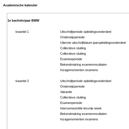
Academische kalender
1e bachelorjaar BMW
kwartiel 1
Uitschrijfperiode opleidingsonderdeel
Onderwijsperiode
Uiterste uitschrijfdatum jaaropleidingsonderdeel
Collectieve sluiting
Collectieve sluiting
Examenperiode
Bekendmaking examenresultaten
Inzagemomenten examens
kwartiel 2
Uitschrijfperiode opleidingsonderdeel
Onderwijsperiode
Vakantie
Collectieve sluiting
Examenperiode
Intersemestriële lesvrije week
Bekendmaking examenresultaten
Inzagemomenten examens