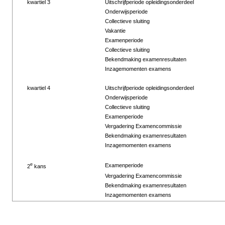
kwartiel 3
Uitschrijfperiode opleidingsonderdeel
Onderwijsperiode
Collectieve sluiting
Vakantie
Examenperiode
Collectieve sluiting
Bekendmaking examenresultaten
Inzagemomenten examens
kwartiel 4
Uitschrijfperiode opleidingsonderdeel
Onderwijsperiode
Collectieve sluiting
Examenperiode
Vergadering Examencommissie
Bekendmaking examenresultaten
Inzagemomenten examens
e
Examenperiode
2
kans
Vergadering Examencommissie
Bekendmaking examenresultaten
Inzagemomenten examens