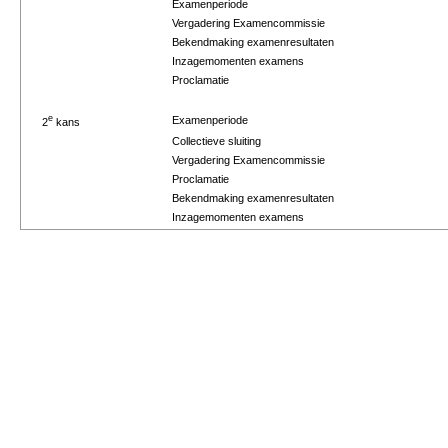
Examenperiode
Vergadering Examencommissie
Bekendmaking examenresultaten
Inzagemomenten examens
Proclamatie
e
Examenperiode
2
kans
Collectieve sluiting
Vergadering Examencommissie
Proclamatie
Bekendmaking examenresultaten
Inzagemomenten examens