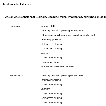
Academische kalender
2de en 3de Bachelorjaar Biologie, Chemie, Fysica, Informatica, Wiskunde en de M
semester 1
Indienen GIT
Uitschrijfperiode opleidingsonderdeel
Uiterste uitschrijfdatum jaaropleidingsonderdeel
Onderwijsperiode
Collectieve sluiting
Collectieve sluiting
Vakantie
Collectieve sluiting
Examenperiode
Intersemestriële lesvrije week
semester 2
Uitschrijfperiode opleidingsonderdeel
Onderwijsperiode
Collectieve sluiting
Vakantie
Collectieve sluiting
Collectieve sluiting
Collectieve sluiting