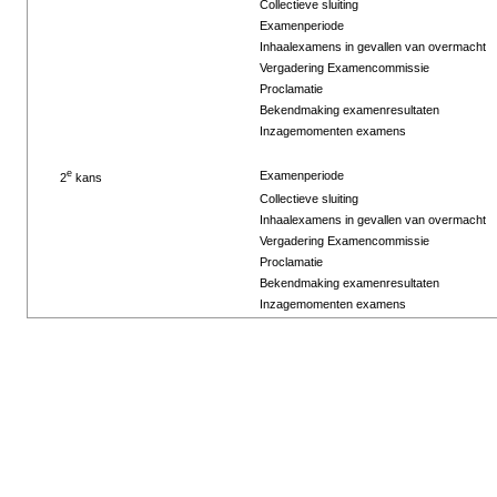
Collectieve sluiting
Examenperiode
Inhaalexamens in gevallen van overmacht
Vergadering Examencommissie
Proclamatie
Bekendmaking examenresultaten
Inzagemomenten examens
e
Examenperiode
2
kans
Collectieve sluiting
Inhaalexamens in gevallen van overmacht
Vergadering Examencommissie
Proclamatie
Bekendmaking examenresultaten
Inzagemomenten examens