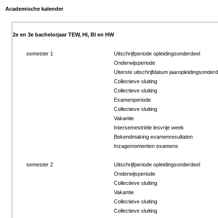
Academische kalender
2e en 3e bachelorjaar TEW, HI, BI en HW
semester 1
Uitschrijfperiode opleidingsonderdeel
Onderwijsperiode
Uiterste uitschrijfdatum jaaropleidingsonderd
Collectieve sluiting
Collectieve sluiting
Examenperiode
Collectieve sluiting
Vakantie
Intersemestriële lesvrije week
Bekendmaking examenresultaten
Inzagemomenten examens
semester 2
Uitschrijfperiode opleidingsonderdeel
Onderwijsperiode
Collectieve sluiting
Vakantie
Collectieve sluiting
Collectieve sluiting