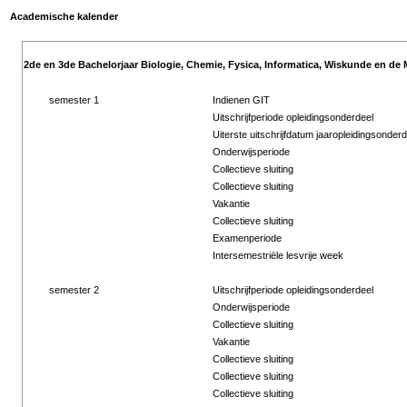
Academische kalender
2de en 3de Bachelorjaar Biologie, Chemie, Fysica, Informatica, Wiskunde en de 
semester 1
Indienen GIT
Uitschrijfperiode opleidingsonderdeel
Uiterste uitschrijfdatum jaaropleidingsonderd
Onderwijsperiode
Collectieve sluiting
Collectieve sluiting
Vakantie
Collectieve sluiting
Examenperiode
Intersemestriële lesvrije week
semester 2
Uitschrijfperiode opleidingsonderdeel
Onderwijsperiode
Collectieve sluiting
Vakantie
Collectieve sluiting
Collectieve sluiting
Collectieve sluiting