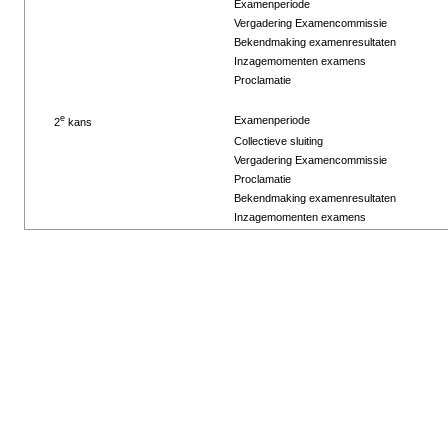
Examenperiode
Vergadering Examencommissie
Bekendmaking examenresultaten
Inzagemomenten examens
Proclamatie
e
Examenperiode
2
kans
Collectieve sluiting
Vergadering Examencommissie
Proclamatie
Bekendmaking examenresultaten
Inzagemomenten examens