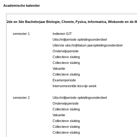
Academische kalender
2de en 3de Bachelorjaar Biologie, Chemie, Fysica, Informatica, Wiskunde en de M
semester 1
Indienen GIT
Uitschrijfperiode opleidingsonderdeel
Uiterste uitschrijfdatum jaaropleidingsonderdeel
Onderwijsperiode
Collectieve sluiting
Collectieve sluiting
Vakantie
Collectieve sluiting
Examenperiode
Intersemestriële lesvrije week
semester 2
Uitschrijfperiode opleidingsonderdeel
Onderwijsperiode
Collectieve sluiting
Vakantie
Collectieve sluiting
Collectieve sluiting
Collectieve sluiting