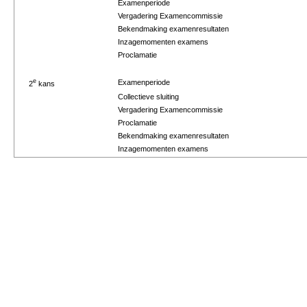
Examenperiode
Vergadering Examencommissie
Bekendmaking examenresultaten
Inzagemomenten examens
Proclamatie
e
Examenperiode
2
kans
Collectieve sluiting
Vergadering Examencommissie
Proclamatie
Bekendmaking examenresultaten
Inzagemomenten examens