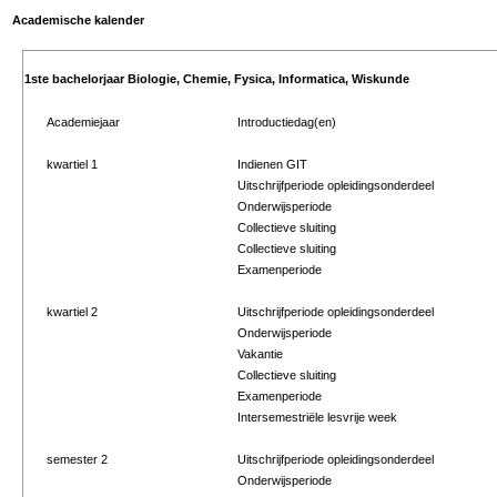
Academische kalender
1ste bachelorjaar Biologie, Chemie, Fysica, Informatica, Wiskunde
Academiejaar
Introductiedag(en)
kwartiel 1
Indienen GIT
Uitschrijfperiode opleidingsonderdeel
Onderwijsperiode
Collectieve sluiting
Collectieve sluiting
Examenperiode
kwartiel 2
Uitschrijfperiode opleidingsonderdeel
Onderwijsperiode
Vakantie
Collectieve sluiting
Examenperiode
Intersemestriële lesvrije week
semester 2
Uitschrijfperiode opleidingsonderdeel
Onderwijsperiode