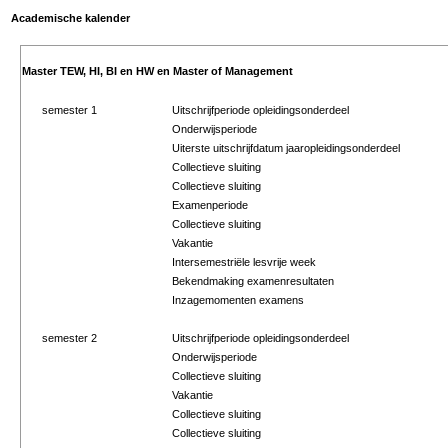
Academische kalender
Master TEW, HI, BI en HW en Master of Management
semester 1
Uitschrijfperiode opleidingsonderdeel
Onderwijsperiode
Uiterste uitschrijfdatum jaaropleidingsonderdeel
Collectieve sluiting
Collectieve sluiting
Examenperiode
Collectieve sluiting
Vakantie
Intersemestriële lesvrije week
Bekendmaking examenresultaten
Inzagemomenten examens
semester 2
Uitschrijfperiode opleidingsonderdeel
Onderwijsperiode
Collectieve sluiting
Vakantie
Collectieve sluiting
Collectieve sluiting