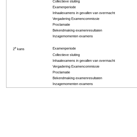
Collectieve sluiting
Examenperiode
Inhaalexamens in gevallen van overmacht
Vergadering Examencommissie
Proclamatie
Bekendmaking examenresultaten
Inzagemomenten examens
e
Examenperiode
2
kans
Collectieve sluiting
Inhaalexamens in gevallen van overmacht
Vergadering Examencommissie
Proclamatie
Bekendmaking examenresultaten
Inzagemomenten examens