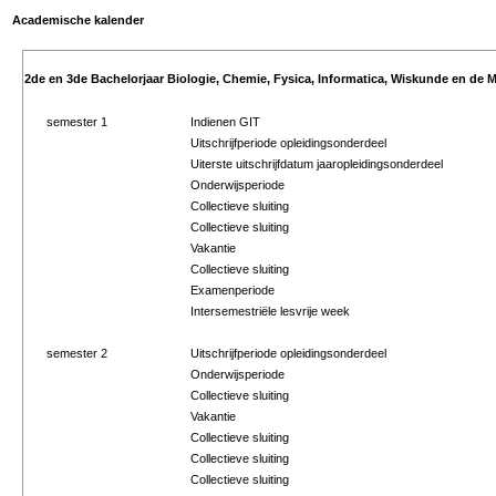
Academische kalender
2de en 3de Bachelorjaar Biologie, Chemie, Fysica, Informatica, Wiskunde en de M
semester 1
Indienen GIT
Uitschrijfperiode opleidingsonderdeel
Uiterste uitschrijfdatum jaaropleidingsonderdeel
Onderwijsperiode
Collectieve sluiting
Collectieve sluiting
Vakantie
Collectieve sluiting
Examenperiode
Intersemestriële lesvrije week
semester 2
Uitschrijfperiode opleidingsonderdeel
Onderwijsperiode
Collectieve sluiting
Vakantie
Collectieve sluiting
Collectieve sluiting
Collectieve sluiting