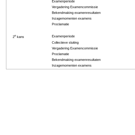
Examenperiode
Vergadering Examencommissie
Bekendmaking examenresultaten
Inzagemomenten examens
Proclamatie
e
Examenperiode
2
kans
Collectieve sluiting
Vergadering Examencommissie
Proclamatie
Bekendmaking examenresultaten
Inzagemomenten examens