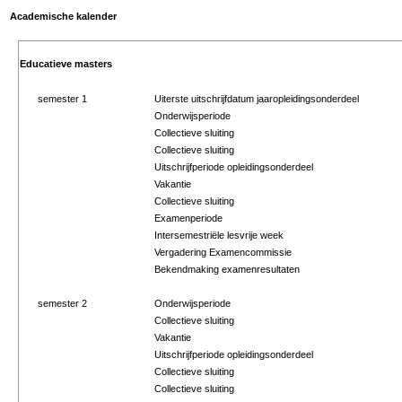
Academische kalender
Educatieve masters
semester 1
Uiterste uitschrijfdatum jaaropleidingsonderdeel
Onderwijsperiode
Collectieve sluiting
Collectieve sluiting
Uitschrijfperiode opleidingsonderdeel
Vakantie
Collectieve sluiting
Examenperiode
Intersemestriële lesvrije week
Vergadering Examencommissie
Bekendmaking examenresultaten
semester 2
Onderwijsperiode
Collectieve sluiting
Vakantie
Uitschrijfperiode opleidingsonderdeel
Collectieve sluiting
Collectieve sluiting