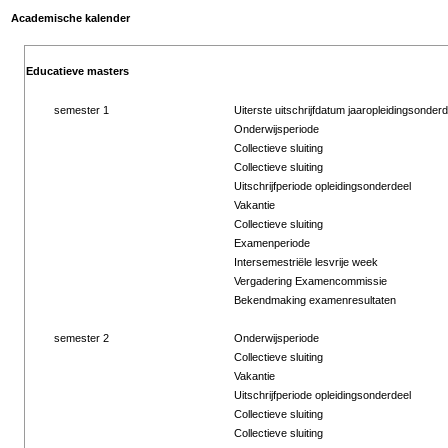
Academische kalender
Educatieve masters
semester 1
Uiterste uitschrijfdatum jaaropleidingsonderd
Onderwijsperiode
Collectieve sluiting
Collectieve sluiting
Uitschrijfperiode opleidingsonderdeel
Vakantie
Collectieve sluiting
Examenperiode
Intersemestriële lesvrije week
Vergadering Examencommissie
Bekendmaking examenresultaten
semester 2
Onderwijsperiode
Collectieve sluiting
Vakantie
Uitschrijfperiode opleidingsonderdeel
Collectieve sluiting
Collectieve sluiting