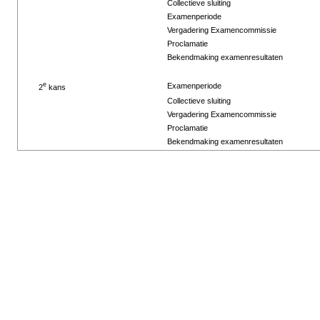
Collectieve sluiting
Examenperiode
Vergadering Examencommissie
Proclamatie
Bekendmaking examenresultaten
e
Examenperiode
2
kans
Collectieve sluiting
Vergadering Examencommissie
Proclamatie
Bekendmaking examenresultaten