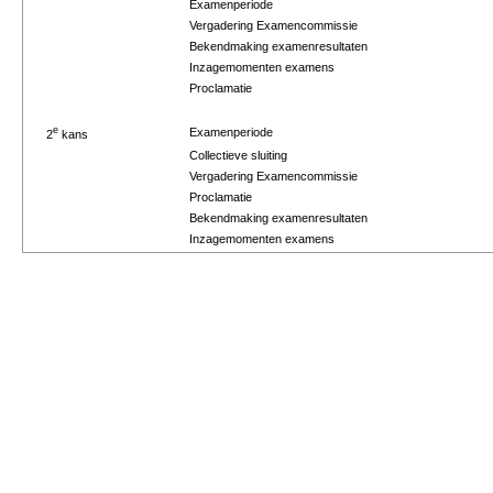
Examenperiode
Vergadering Examencommissie
Bekendmaking examenresultaten
Inzagemomenten examens
Proclamatie
e
Examenperiode
2
kans
Collectieve sluiting
Vergadering Examencommissie
Proclamatie
Bekendmaking examenresultaten
Inzagemomenten examens