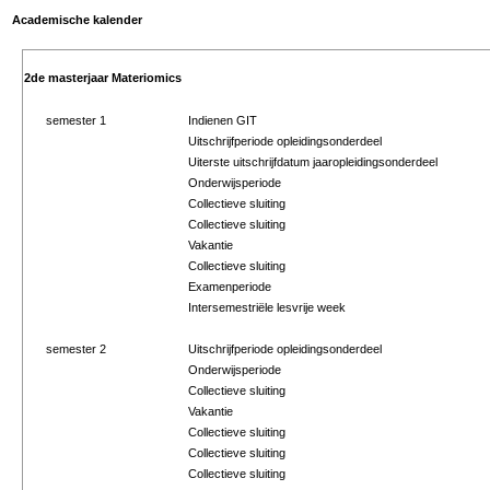
Academische kalender
2de masterjaar Materiomics
semester 1
Indienen GIT
Uitschrijfperiode opleidingsonderdeel
Uiterste uitschrijfdatum jaaropleidingsonderdeel
Onderwijsperiode
Collectieve sluiting
Collectieve sluiting
Vakantie
Collectieve sluiting
Examenperiode
Intersemestriële lesvrije week
semester 2
Uitschrijfperiode opleidingsonderdeel
Onderwijsperiode
Collectieve sluiting
Vakantie
Collectieve sluiting
Collectieve sluiting
Collectieve sluiting