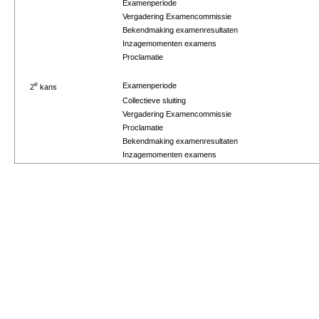
Examenperiode
Vergadering Examencommissie
Bekendmaking examenresultaten
Inzagemomenten examens
Proclamatie
e
Examenperiode
2
kans
Collectieve sluiting
Vergadering Examencommissie
Proclamatie
Bekendmaking examenresultaten
Inzagemomenten examens