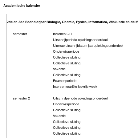
Academische kalender
2de en 3de Bachelorjaar Biologie, Chemie, Fysica, Informatica, Wiskunde en de M
semester 1
Indienen GIT
Uitschrijfperiode opleidingsonderdeel
Uiterste uitschrijfdatum jaaropleidingsonderdeel
Onderwijsperiode
Collectieve sluiting
Collectieve sluiting
Vakantie
Collectieve sluiting
Examenperiode
Intersemestriële lesvrije week
semester 2
Uitschrijfperiode opleidingsonderdeel
Onderwijsperiode
Collectieve sluiting
Vakantie
Collectieve sluiting
Collectieve sluiting
Collectieve sluiting