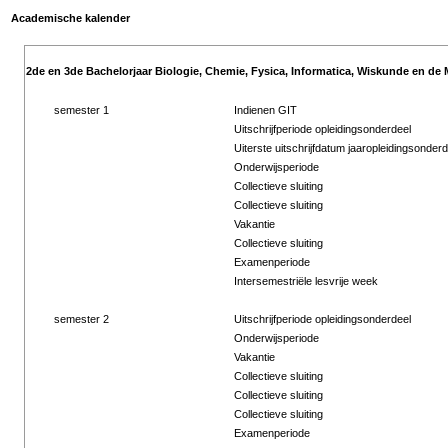
Academische kalender
2de en 3de Bachelorjaar Biologie, Chemie, Fysica, Informatica, Wiskunde en de 
semester 1
Indienen GIT
Uitschrijfperiode opleidingsonderdeel
Uiterste uitschrijfdatum jaaropleidingsonderd
Onderwijsperiode
Collectieve sluiting
Collectieve sluiting
Vakantie
Collectieve sluiting
Examenperiode
Intersemestriële lesvrije week
semester 2
Uitschrijfperiode opleidingsonderdeel
Onderwijsperiode
Vakantie
Collectieve sluiting
Collectieve sluiting
Collectieve sluiting
Examenperiode