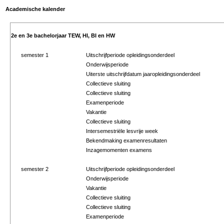
Academische kalender
2e en 3e bachelorjaar TEW, HI, BI en HW
semester 1
Uitschrijfperiode opleidingsonderdeel
Onderwijsperiode
Uiterste uitschrijfdatum jaaropleidingsonderdeel
Collectieve sluiting
Collectieve sluiting
Examenperiode
Vakantie
Collectieve sluiting
Intersemestriële lesvrije week
Bekendmaking examenresultaten
Inzagemomenten examens
semester 2
Uitschrijfperiode opleidingsonderdeel
Onderwijsperiode
Vakantie
Collectieve sluiting
Collectieve sluiting
Examenperiode