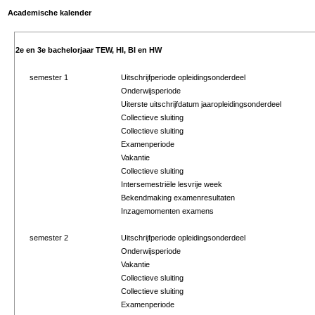
Academische kalender
2e en 3e bachelorjaar TEW, HI, BI en HW
semester 1
Uitschrijfperiode opleidingsonderdeel
Onderwijsperiode
Uiterste uitschrijfdatum jaaropleidingsonderdeel
Collectieve sluiting
Collectieve sluiting
Examenperiode
Vakantie
Collectieve sluiting
Intersemestriële lesvrije week
Bekendmaking examenresultaten
Inzagemomenten examens
semester 2
Uitschrijfperiode opleidingsonderdeel
Onderwijsperiode
Vakantie
Collectieve sluiting
Collectieve sluiting
Examenperiode