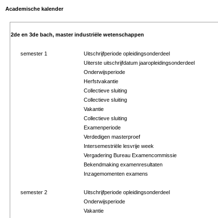
Academische kalender
2de en 3de bach, master industriële wetenschappen
semester 1
Uitschrijfperiode opleidingsonderdeel
Uiterste uitschrijfdatum jaaropleidingsonderdeel
Onderwijsperiode
Herfstvakantie
Collectieve sluiting
Collectieve sluiting
Vakantie
Collectieve sluiting
Examenperiode
Verdedigen masterproef
Intersemestriële lesvrije week
Vergadering Bureau Examencommissie
Bekendmaking examenresultaten
Inzagemomenten examens
semester 2
Uitschrijfperiode opleidingsonderdeel
Onderwijsperiode
Vakantie