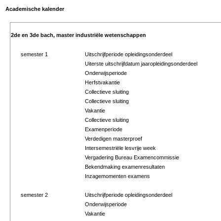
Academische kalender
2de en 3de bach, master industriële wetenschappen
semester 1
Uitschrijfperiode opleidingsonderdeel
Uiterste uitschrijfdatum jaaropleidingsonderdeel
Onderwijsperiode
Herfstvakantie
Collectieve sluiting
Collectieve sluiting
Vakantie
Collectieve sluiting
Examenperiode
Verdedigen masterproef
Intersemestriële lesvrije week
Vergadering Bureau Examencommissie
Bekendmaking examenresultaten
Inzagemomenten examens
semester 2
Uitschrijfperiode opleidingsonderdeel
Onderwijsperiode
Vakantie