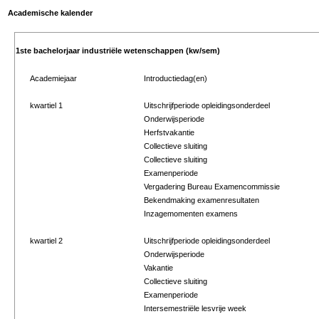
Academische kalender
1ste bachelorjaar industriële wetenschappen (kw/sem)
Academiejaar
Introductiedag(en)
kwartiel 1
Uitschrijfperiode opleidingsonderdeel
Onderwijsperiode
Herfstvakantie
Collectieve sluiting
Collectieve sluiting
Examenperiode
Vergadering Bureau Examencommissie
Bekendmaking examenresultaten
Inzagemomenten examens
kwartiel 2
Uitschrijfperiode opleidingsonderdeel
Onderwijsperiode
Vakantie
Collectieve sluiting
Examenperiode
Intersemestriële lesvrije week