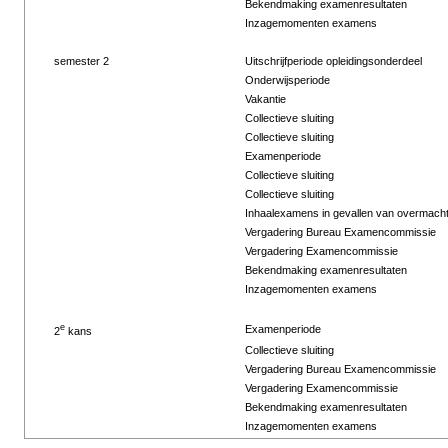
Bekendmaking examenresultaten
Inzagemomenten examens
semester 2
Uitschrijfperiode opleidingsonderdeel
Onderwijsperiode
Vakantie
Collectieve sluiting
Collectieve sluiting
Examenperiode
Collectieve sluiting
Collectieve sluiting
Inhaalexamens in gevallen van overmach
Vergadering Bureau Examencommissie
Vergadering Examencommissie
Bekendmaking examenresultaten
Inzagemomenten examens
e
Examenperiode
2
kans
Collectieve sluiting
Vergadering Bureau Examencommissie
Vergadering Examencommissie
Bekendmaking examenresultaten
Inzagemomenten examens