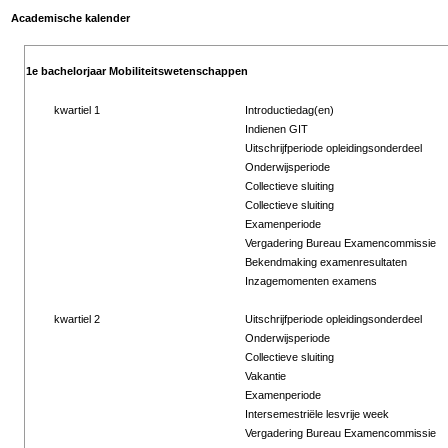
Academische kalender
1e bachelorjaar Mobiliteitswetenschappen
kwartiel 1
Introductiedag(en)
Indienen GIT
Uitschrijfperiode opleidingsonderdeel
Onderwijsperiode
Collectieve sluiting
Collectieve sluiting
Examenperiode
Vergadering Bureau Examencommissie
Bekendmaking examenresultaten
Inzagemomenten examens
kwartiel 2
Uitschrijfperiode opleidingsonderdeel
Onderwijsperiode
Collectieve sluiting
Vakantie
Examenperiode
Intersemestriële lesvrije week
Vergadering Bureau Examencommissie