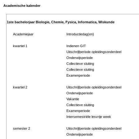
Academische kalender
1ste bachelorjaar Biologie, Chemie, Fysica, Informatica, Wiskunde
Academiejaar
Introductiedag(en)
kwartiel 1
Indienen GIT
Uitschrijfperiode opleidingsonderdeel
Onderwijsperiode
Collectieve sluiting
Collectieve sluiting
Examenperiode
kwartiel 2
Uitschrijfperiode opleidingsonderdeel
Onderwijsperiode
Vakantie
Collectieve sluiting
Examenperiode
Intersemestriële lesvrije week
semester 2
Uitschrijfperiode opleidingsonderdeel
Onderwijsperiode