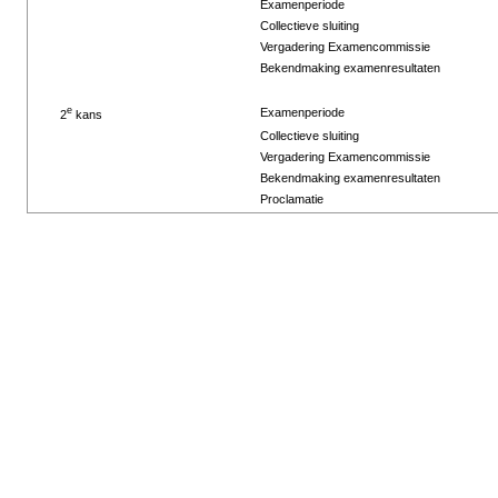
Examenperiode
Collectieve sluiting
Vergadering Examencommissie
Bekendmaking examenresultaten
e
Examenperiode
2
kans
Collectieve sluiting
Vergadering Examencommissie
Bekendmaking examenresultaten
Proclamatie