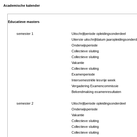
Academische kalender
Educatieve masters
semester 1
Uitschrijfperiode opleidingsonderdeel
Uiterste uitschrijfdatum jaaropleidingsonderd
Onderwijsperiode
Collectieve sluiting
Collectieve sluiting
Vakantie
Collectieve sluiting
Examenperiode
Intersemestriële lesvrije week
Vergadering Examencommissie
Bekendmaking examenresultaten
semester 2
Uitschrijfperiode opleidingsonderdeel
Onderwijsperiode
Vakantie
Collectieve sluiting
Collectieve sluiting
Collectieve sluiting