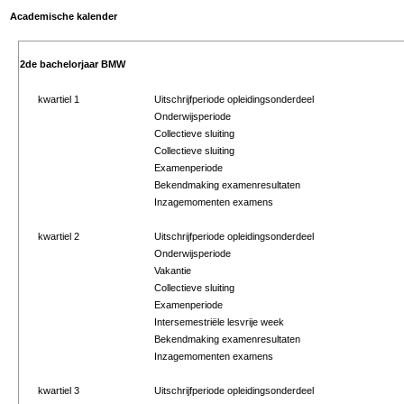
Academische kalender
2de bachelorjaar BMW
kwartiel 1
Uitschrijfperiode opleidingsonderdeel
Onderwijsperiode
Collectieve sluiting
Collectieve sluiting
Examenperiode
Bekendmaking examenresultaten
Inzagemomenten examens
kwartiel 2
Uitschrijfperiode opleidingsonderdeel
Onderwijsperiode
Vakantie
Collectieve sluiting
Examenperiode
Intersemestriële lesvrije week
Bekendmaking examenresultaten
Inzagemomenten examens
kwartiel 3
Uitschrijfperiode opleidingsonderdeel