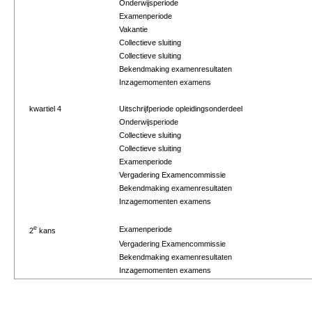
Onderwijsperiode
Examenperiode
Vakantie
Collectieve sluiting
Collectieve sluiting
Bekendmaking examenresultaten
Inzagemomenten examens
kwartiel 4
Uitschrijfperiode opleidingsonderdeel
Onderwijsperiode
Collectieve sluiting
Collectieve sluiting
Examenperiode
Vergadering Examencommissie
Bekendmaking examenresultaten
Inzagemomenten examens
e
Examenperiode
2
kans
Vergadering Examencommissie
Bekendmaking examenresultaten
Inzagemomenten examens