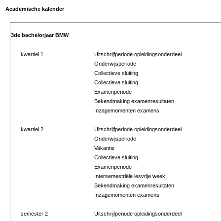
Academische kalender
3de bachelorjaar BMW
kwartiel 1
Uitschrijfperiode opleidingsonderdeel
Onderwijsperiode
Collectieve sluiting
Collectieve sluiting
Examenperiode
Bekendmaking examenresultaten
Inzagemomenten examens
kwartiel 2
Uitschrijfperiode opleidingsonderdeel
Onderwijsperiode
Vakantie
Collectieve sluiting
Examenperiode
Intersemestriële lesvrije week
Bekendmaking examenresultaten
Inzagemomenten examens
semester 2
Uitschrijfperiode opleidingsonderdeel