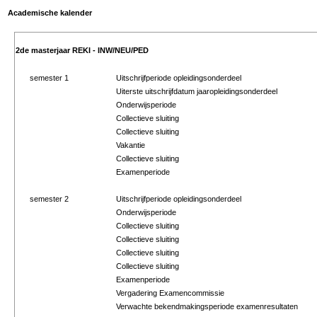
Academische kalender
2de masterjaar REKI - INW/NEU/PED
semester 1
Uitschrijfperiode opleidingsonderdeel
Uiterste uitschrijfdatum jaaropleidingsonderdeel
Onderwijsperiode
Collectieve sluiting
Collectieve sluiting
Vakantie
Collectieve sluiting
Examenperiode
semester 2
Uitschrijfperiode opleidingsonderdeel
Onderwijsperiode
Collectieve sluiting
Collectieve sluiting
Collectieve sluiting
Collectieve sluiting
Examenperiode
Vergadering Examencommissie
Verwachte bekendmakingsperiode examenresultaten