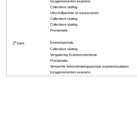
Inzagemomenten examens
Collectieve sluiting
Uitschrijfperiode 2e kansexamen
Collectieve sluiting
Collectieve sluiting
Proclamatie
e
Examenperiode
2
kans
Collectieve sluiting
Vergadering Examencommissie
Proclamatie
Verwachte bekendmakingsperiode examenresultaten
Inzagemomenten examens