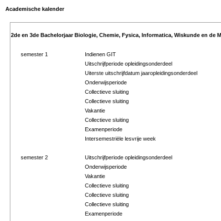
Academische kalender
2de en 3de Bachelorjaar Biologie, Chemie, Fysica, Informatica, Wiskunde en de M
semester 1
Indienen GIT
Uitschrijfperiode opleidingsonderdeel
Uiterste uitschrijfdatum jaaropleidingsonderdeel
Onderwijsperiode
Collectieve sluiting
Collectieve sluiting
Vakantie
Collectieve sluiting
Examenperiode
Intersemestriële lesvrije week
semester 2
Uitschrijfperiode opleidingsonderdeel
Onderwijsperiode
Vakantie
Collectieve sluiting
Collectieve sluiting
Collectieve sluiting
Examenperiode