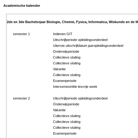
Academische kalender
2de en 3de Bachelorjaar Biologie, Chemie, Fysica, Informatica, Wiskunde en de M
semester 1
Indienen GIT
Uitschrijfperiode opleidingsonderdeel
Uiterste uitschrijfdatum jaaropleidingsonderdeel
Onderwijsperiode
Collectieve sluiting
Collectieve sluiting
Vakantie
Collectieve sluiting
Examenperiode
Intersemestriële lesvrije week
semester 2
Uitschrijfperiode opleidingsonderdeel
Onderwijsperiode
Vakantie
Collectieve sluiting
Collectieve sluiting
Collectieve sluiting
Examenperiode