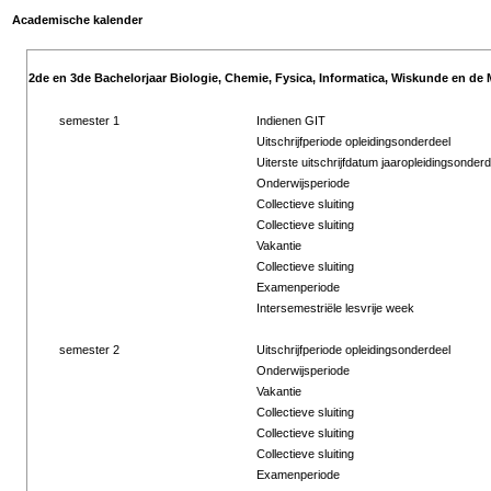
Academische kalender
2de en 3de Bachelorjaar Biologie, Chemie, Fysica, Informatica, Wiskunde en de 
semester 1
Indienen GIT
Uitschrijfperiode opleidingsonderdeel
Uiterste uitschrijfdatum jaaropleidingsonderd
Onderwijsperiode
Collectieve sluiting
Collectieve sluiting
Vakantie
Collectieve sluiting
Examenperiode
Intersemestriële lesvrije week
semester 2
Uitschrijfperiode opleidingsonderdeel
Onderwijsperiode
Vakantie
Collectieve sluiting
Collectieve sluiting
Collectieve sluiting
Examenperiode