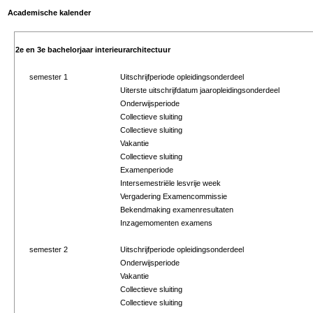
Academische kalender
2e en 3e bachelorjaar interieurarchitectuur
semester 1
Uitschrijfperiode opleidingsonderdeel
Uiterste uitschrijfdatum jaaropleidingsonderdeel
Onderwijsperiode
Collectieve sluiting
Collectieve sluiting
Vakantie
Collectieve sluiting
Examenperiode
Intersemestriële lesvrije week
Vergadering Examencommissie
Bekendmaking examenresultaten
Inzagemomenten examens
semester 2
Uitschrijfperiode opleidingsonderdeel
Onderwijsperiode
Vakantie
Collectieve sluiting
Collectieve sluiting