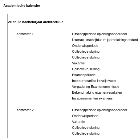
Academische kalender
2e en 3e bachelorjaar architectuur
semester 1
Uitschrijfperiode opleidingsonderdeel
Uiterste uitschrijfdatum jaaropleidingsonderd
Onderwijsperiode
Collectieve sluiting
Collectieve sluiting
Vakantie
Collectieve sluiting
Examenperiode
Intersemestriële lesvrije week
Vergadering Examencommissie
Bekendmaking examenresultaten
Inzagemomenten examens
semester 2
Uitschrijfperiode opleidingsonderdeel
Onderwijsperiode
Vakantie
Collectieve sluiting
Collectieve sluiting