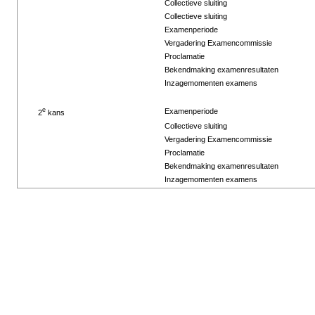
Collectieve sluiting
Collectieve sluiting
Examenperiode
Vergadering Examencommissie
Proclamatie
Bekendmaking examenresultaten
Inzagemomenten examens
e
Examenperiode
2
kans
Collectieve sluiting
Vergadering Examencommissie
Proclamatie
Bekendmaking examenresultaten
Inzagemomenten examens