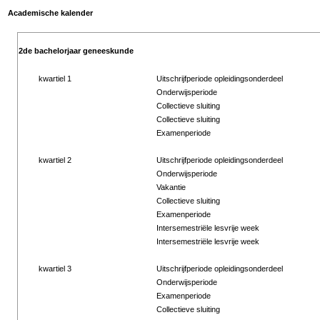
Academische kalender
2de bachelorjaar geneeskunde
kwartiel 1
Uitschrijfperiode opleidingsonderdeel
Onderwijsperiode
Collectieve sluiting
Collectieve sluiting
Examenperiode
kwartiel 2
Uitschrijfperiode opleidingsonderdeel
Onderwijsperiode
Vakantie
Collectieve sluiting
Examenperiode
Intersemestriële lesvrije week
Intersemestriële lesvrije week
kwartiel 3
Uitschrijfperiode opleidingsonderdeel
Onderwijsperiode
Examenperiode
Collectieve sluiting