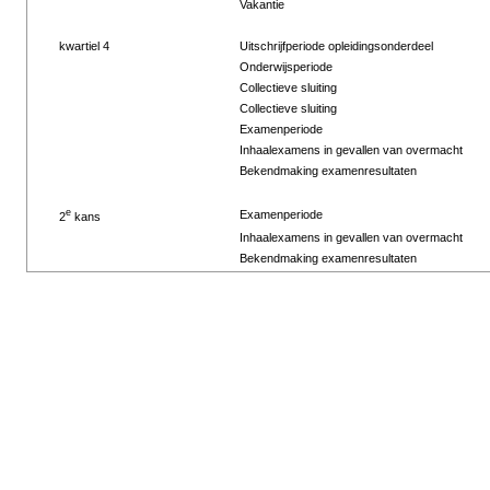
Vakantie
kwartiel 4
Uitschrijfperiode opleidingsonderdeel
Onderwijsperiode
Collectieve sluiting
Collectieve sluiting
Examenperiode
Inhaalexamens in gevallen van overmacht
Bekendmaking examenresultaten
e
Examenperiode
2
kans
Inhaalexamens in gevallen van overmacht
Bekendmaking examenresultaten