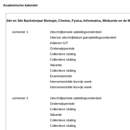
Academische kalender
2de en 3de Bachelorjaar Biologie, Chemie, Fysica, Informatica, Wiskunde en de M
semester 1
Uitschrijfperiode opleidingsonderdeel
Uiterste uitschrijfdatum jaaropleidingsonderdeel
Indienen GIT
Onderwijsperiode
Collectieve sluiting
Collectieve sluiting
Vakantie
Collectieve sluiting
Examenperiode
Intersemestriële lesvrije week
Intersemestriële lesvrije week
semester 2
Uitschrijfperiode opleidingsonderdeel
Onderwijsperiode
Collectieve sluiting
Vakantie
Collectieve sluiting
Collectieve sluiting