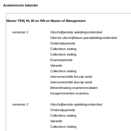
Academische kalender
Master TEW, HI, BI en HW en Master of Management
semester 1
Uitschrijfperiode opleidingsonderdeel
Uiterste uitschrijfdatum jaaropleidingsonderdeel
Onderwijsperiode
Collectieve sluiting
Collectieve sluiting
Examenperiode
Vakantie
Collectieve sluiting
Intersemestriële lesvrije week
Intersemestriële lesvrije week
Bekendmaking examenresultaten
Inzagemomenten examens
semester 2
Uitschrijfperiode opleidingsonderdeel
Onderwijsperiode
Collectieve sluiting
Vakantie
Collectieve sluiting