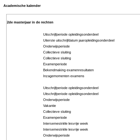
Academische kalender
2de masterjaar in de rechten
Uitschrijfperiode opleidingsonderdeel
Uiterste uitschrijfdatum jaaropleidingsonderdeel
Onderwijsperiode
Collectieve sluiting
Collectieve sluiting
Examenperiode
Bekendmaking examenresultaten
Inzagemomenten examens
Uitschrijfperiode opleidingsonderdeel
Uitschrijfperiode opleidingsonderdeel
Onderwijsperiode
Vakantie
Collectieve sluiting
Examenperiode
Intersemestriële lesvrije week
Intersemestriële lesvrije week
Onderwijsperiode