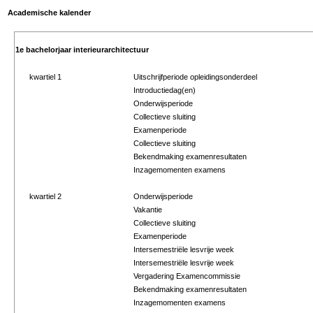
Academische kalender
1e bachelorjaar interieurarchitectuur
kwartiel 1
Uitschrijfperiode opleidingsonderdeel
Introductiedag(en)
Onderwijsperiode
Collectieve sluiting
Examenperiode
Collectieve sluiting
Bekendmaking examenresultaten
Inzagemomenten examens
kwartiel 2
Onderwijsperiode
Vakantie
Collectieve sluiting
Examenperiode
Intersemestriële lesvrije week
Intersemestriële lesvrije week
Vergadering Examencommissie
Bekendmaking examenresultaten
Inzagemomenten examens