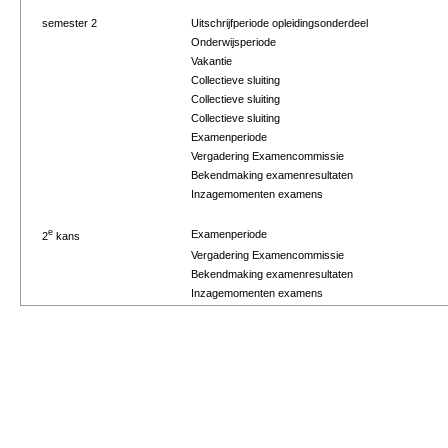
semester 2
Uitschrijfperiode opleidingsonderdeel
Onderwijsperiode
Vakantie
Collectieve sluiting
Collectieve sluiting
Collectieve sluiting
Examenperiode
Vergadering Examencommissie
Bekendmaking examenresultaten
Inzagemomenten examens
e
Examenperiode
2
kans
Vergadering Examencommissie
Bekendmaking examenresultaten
Inzagemomenten examens