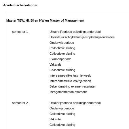
Academische kalender
Master TEW, HI, BI en HW en Master of Management
semester 1
Uitschrijfperiode opleidingsonderdeel
Uiterste uitschrijfdatum jaaropleidingsonderdeel
Onderwijsperiode
Collectieve sluiting
Collectieve sluiting
Examenperiode
Vakantie
Collectieve sluiting
Intersemestriële lesvrije week
Intersemestriële lesvrije week
Bekendmaking examenresultaten
Inzagemomenten examens
semester 2
Uitschrijfperiode opleidingsonderdeel
Onderwijsperiode
Collectieve sluiting
Vakantie
Collectieve sluiting