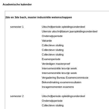
Academische kalender
2de en 3de bach, master industriële wetenschappen
semester 1
Uitschrijfperiode opleidingsonderdeel
Uiterste uitschrijfdatum jaaropleidingsonderdeel
Onderwijsperiode
Vakantie
Collectieve sluiting
Collectieve sluiting
Collectieve sluiting
Examenperiode
Verdedigen masterproef
Intersemestriële lesvrije week
Intersemestriële lesvrije week
Vergadering Bureau Examencommissie
Bekendmaking examenresultaten
Inzagemomenten examens
semester 2
Uitschrijfperiode opleidingsonderdeel
Onderwijsperiode
Collectieve sluiting