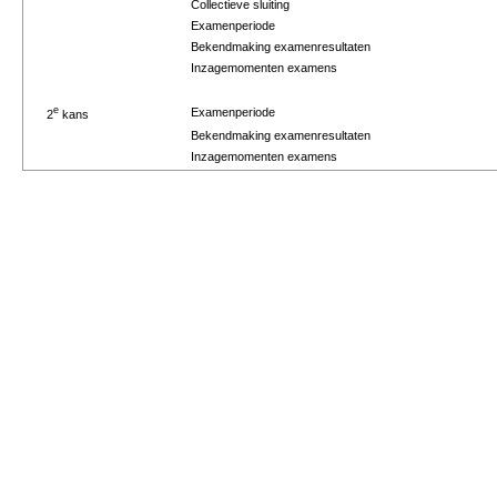
Collectieve sluiting
Examenperiode
Bekendmaking examenresultaten
Inzagemomenten examens
e
Examenperiode
2
kans
Bekendmaking examenresultaten
Inzagemomenten examens