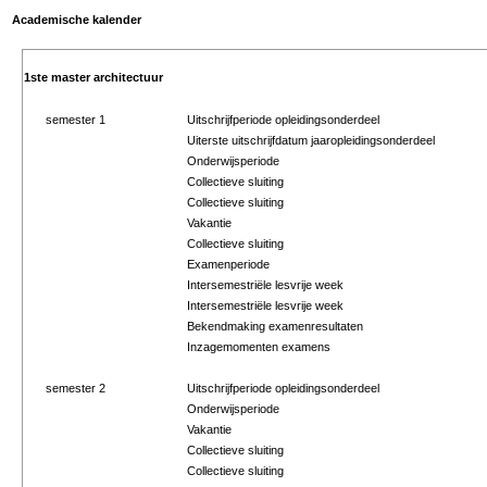
Academische kalender
1ste master architectuur
semester 1
Uitschrijfperiode opleidingsonderdeel
Uiterste uitschrijfdatum jaaropleidingsonderdeel
Onderwijsperiode
Collectieve sluiting
Collectieve sluiting
Vakantie
Collectieve sluiting
Examenperiode
Intersemestriële lesvrije week
Intersemestriële lesvrije week
Bekendmaking examenresultaten
Inzagemomenten examens
semester 2
Uitschrijfperiode opleidingsonderdeel
Onderwijsperiode
Vakantie
Collectieve sluiting
Collectieve sluiting