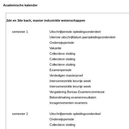
Academische kalender
2de en 3de bach, master industriële wetenschappen
semester 1
Uitschrijfperiode opleidingsonderdeel
Uiterste uitschrijfdatum jaaropleidingsonderdeel
Onderwijsperiode
Vakantie
Collectieve sluiting
Collectieve sluiting
Collectieve sluiting
Examenperiode
Verdedigen masterproef
Intersemestriële lesvrije week
Intersemestriële lesvrije week
Vergadering Bureau Examencommissie
Bekendmaking examenresultaten
Inzagemomenten examens
semester 2
Uitschrijfperiode opleidingsonderdeel
Onderwijsperiode
Collectieve sluiting