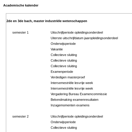
Academische kalender
2de en 3de bach, master industriële wetenschappen
semester 1
Uitschrijfperiode opleidingsonderdeel
Uiterste uitschrijfdatum jaaropleidingsonderdeel
Onderwijsperiode
Vakantie
Collectieve sluiting
Collectieve sluiting
Collectieve sluiting
Examenperiode
Verdedigen masterproef
Intersemestriële lesvrije week
Intersemestriële lesvrije week
Vergadering Bureau Examencommissie
Bekendmaking examenresultaten
Inzagemomenten examens
semester 2
Uitschrijfperiode opleidingsonderdeel
Onderwijsperiode
Collectieve sluiting