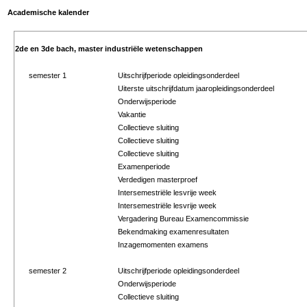
Academische kalender
2de en 3de bach, master industriële wetenschappen
semester 1
Uitschrijfperiode opleidingsonderdeel
Uiterste uitschrijfdatum jaaropleidingsonderdeel
Onderwijsperiode
Vakantie
Collectieve sluiting
Collectieve sluiting
Collectieve sluiting
Examenperiode
Verdedigen masterproef
Intersemestriële lesvrije week
Intersemestriële lesvrije week
Vergadering Bureau Examencommissie
Bekendmaking examenresultaten
Inzagemomenten examens
semester 2
Uitschrijfperiode opleidingsonderdeel
Onderwijsperiode
Collectieve sluiting