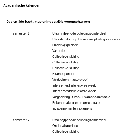
Academische kalender
2de en 3de bach, master industriële wetenschappen
semester 1
Uitschrijfperiode opleidingsonderdeel
Uiterste uitschrijfdatum jaaropleidingsonderdeel
Onderwijsperiode
Vakantie
Collectieve sluiting
Collectieve sluiting
Collectieve sluiting
Examenperiode
Verdedigen masterproef
Intersemestriële lesvrije week
Intersemestriële lesvrije week
Vergadering Bureau Examencommissie
Bekendmaking examenresultaten
Inzagemomenten examens
semester 2
Uitschrijfperiode opleidingsonderdeel
Onderwijsperiode
Collectieve sluiting