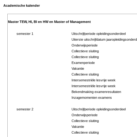
Academische kalender
Master TEW, HI, BI en HW en Master of Management
semester 1
Uitschrijfperiode opleidingsonderdeel
Uiterste uitschrijfdatum jaaropleidingsonderd
Onderwijsperiode
Collectieve sluiting
Collectieve sluiting
Examenperiode
Vakantie
Collectieve sluiting
Intersemestriële lesvrije week
Intersemestriële lesvrije week
Bekendmaking examenresultaten
Inzagemomenten examens
semester 2
Uitschrijfperiode opleidingsonderdeel
Onderwijsperiode
Collectieve sluiting
Vakantie
Collectieve sluiting