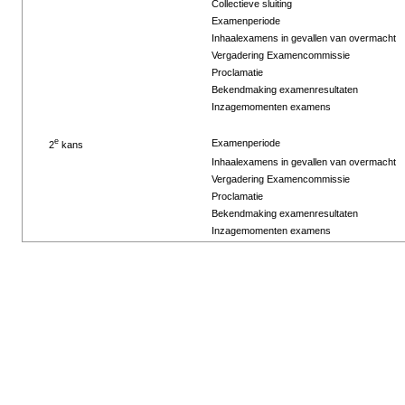
Collectieve sluiting
Examenperiode
Inhaalexamens in gevallen van overmacht
Vergadering Examencommissie
Proclamatie
Bekendmaking examenresultaten
Inzagemomenten examens
e
Examenperiode
2
kans
Inhaalexamens in gevallen van overmacht
Vergadering Examencommissie
Proclamatie
Bekendmaking examenresultaten
Inzagemomenten examens