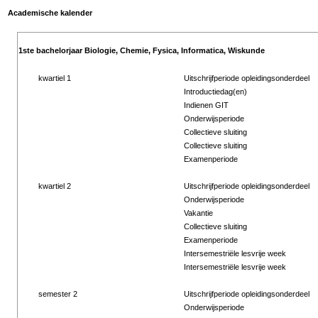
Academische kalender
1ste bachelorjaar Biologie, Chemie, Fysica, Informatica, Wiskunde
kwartiel 1
Uitschrijfperiode opleidingsonderdeel
Introductiedag(en)
Indienen GIT
Onderwijsperiode
Collectieve sluiting
Collectieve sluiting
Examenperiode
kwartiel 2
Uitschrijfperiode opleidingsonderdeel
Onderwijsperiode
Vakantie
Collectieve sluiting
Examenperiode
Intersemestriële lesvrije week
Intersemestriële lesvrije week
semester 2
Uitschrijfperiode opleidingsonderdeel
Onderwijsperiode